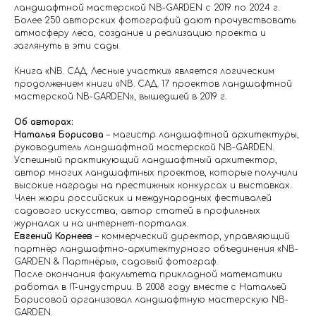
ландшафтной мастерской NB-GARDEN с 2019 по 2024 г.
Более 250 авторских фотографий дают прочувствовать
атмосферу леса, создание и реализацию проекта и
заглянуть в эти сады.
Книга «NB. САД. Лесные участки» является логическим
продолжением книги «NB. САД. 17 проектов ландшафтной
мастерской NB-GARDEN», вышедшей в 2019 г.
Об авторах:
Наталья Борисова
– магистр ландшафтной архитектуры,
руководитель ландшафтной мастерской NB-GARDEN.
Успешный практикующий ландшафтный архитектор,
автор многих ландшафтных проектов, которые получили
высокие награды на престижных конкурсах и выставках.
Член жюри российских и международных фестивалей
садового искусства, автор статей в профильных
журналах и на интернет-порталах.
Евгений Корнеев
– коммерческий директор, управляющий
партнёр ландшафтно-архитектурного объединения «NB-
GARDEN & Партнёры», садовый фотограф.
После окончания факультета прикладной математики
работал в IT-индустрии. В 2008 году вместе с Натальей
Борисовой организовал ландшафтную мастерскую NB-
GARDEN.