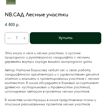
NB.САД Лесные участки
4 800
р.
Купить
Эта книга о лесе и лесных участках, о кусочке
природного и рукотворного ландшафта с лесными
деревьями внутри ограды вашего загородного дома.
Автор Наталья Борисова любит лес и свою работу
ландшафтного архитектора и с удовольствием делится
опытом и знаниями о проектировании участков с лесным
контекстом. В книге обсуждается базовый ассортимент
древесно- кустарниковых и травянистых растений,
используемых автором в проектах лесных участков.
В качестве иллюстрации в книге представлены планы и
описания реализованных проектов лесных участков