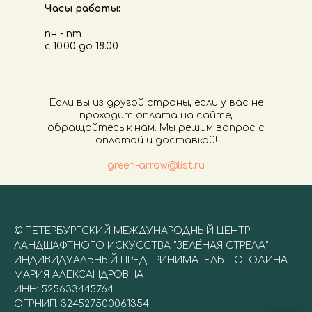
Часы работы:
пн - пт
с 10.00 до 18.00
Если вы из другой страны, если у вас не
проходит оплата на сайте,
обращайтесь к нам. Мы решим вопрос с
оплатой и доставкой!
green-arrow@list.ru
©
ПЕТЕРБУРГСКИЙ МЕЖДУНАРОДНЫЙ ЦЕНТР
ЛАНДШАФТНОГО ИСКУССТВА "ЗЕЛЁНАЯ СТРЕЛА"
ИНДИВИДУАЛЬНЫЙ ПРЕДПРИНИМАТЕЛЬ ПОГОДИНА
МАРИЯ АЛЕКСАНДРОВНА
ИНН: 525633445764
ОГРНИП: 324527500061354