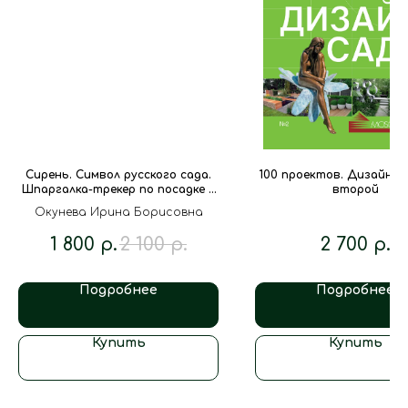
Сирень. Символ русского сада.
100 проектов. Дизайн са
Шпаргалка-трекер по посадке и
второй
уходу
Окунева Ирина Борисовна
1 800
р.
2 100
р.
2 700
р.
Подробнее
Подробнее
Купить
Купить