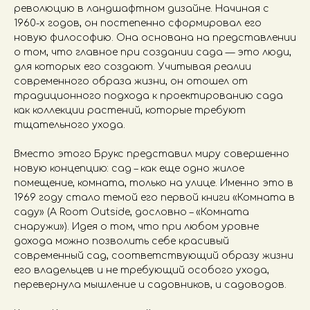
революцию в ландшафтном дизайне. Начиная с
1960-х годов, он постепенно сформировал его
новую философию. Она основана на представлении
о том, что главное при создании сада — это люди,
для которых его создают. Учитывая реалии
современного образа жизни, он отошел от
традиционного подхода к проектированию сада
как коллекции растений, которые требуют
тщательного ухода.
Вместо этого Брукс представил миру совершенно
новую концепцию: сад – как еще одно жилое
помещение, комната, только на улице. Именно это в
1969 году стало темой его первой книги «Комната в
саду» (A Room Outside, дословно – «Комната
снаружи»). Идея о том, что при любом уровне
дохода можно позволить себе красивый
современный сад, соответствующий образу жизни
его владельцев и не требующий особого ухода,
перевернула мышление и садовников, и садоводов.