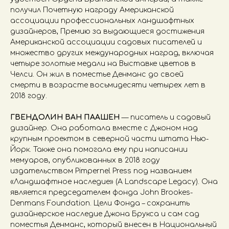
получил Почетную награду Американской
ассоциации профессиональных ландшафтных
дизайнеров, Премию за выдающиеся достижения
Американской ассоциации садовых писателей и
множество других международных наград, включая
четыре золотые медали на Выставке цветов в
Челси. Он жил в поместье Денманс до своей
смерти в возрасте восьмидесяти четырех лет в
2018 году.
ГВЕНДОЛИН ВАН ПААШЕН
— писатель и садовый
дизайнер. Она работала вместе с Джоном над
крупным проектом в северной части штата Нью-
Йорк. Также она помогала ему при написании
мемуаров, опубликованных в 2018 году
издательством Pimpernel Press под названием
«Ландшафтное наследие» (A Landscape Legacy). Она
является председателем фонда John Brookes-
Denmans Foundation. Цели Фонда – сохранить
дизайнерское наследие Джона Брукса и сам сад
поместья Денманс, который внесен в Национальный