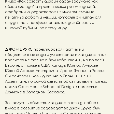
Книга «Как создать дизайн сада» задумана как
обзор его идей и практических рекомендаций,
отобранных редактором из многочисленных
печатных работ и лекций, которые он читал для
студентов, профессиональных дизайнеров и
широкой публики по всему миру.
ДЖОН БРУКС
проектировал частные и
общественные сады и участвовал в ландшафтных
проектах не только в Великобритании, но по всей
Европе, а также в США, Канаде, Южной Америке,
Южной Африке, Австралии, Иране, Японии и России.
Он основал школы дизайна в Японии, Чили и
Аргентине, но самой известной из них является его
школа Clock House School of Design в поместье
Денманс в Западном Сассексе.
За заслуги в области ландшафтного дизайна и
вклад в развитие садоводства Джон Брукс был
удостоен Ордена Британской империи, а также