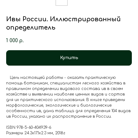
Ивы России. Иллюстрированный
определитель
1 000
р.
Купить
Цель настоящей работы - оказать практическую
помощь ботаникам, специалистам лесного хозяйства в
правильном определении видового состава ив в своем
хозяйстве и выявлении наиболее ценных видов и сортов
для их практического использования. В книге приведены
морфологические, экологические и биологические
особенности ив, дана таблица для определения 104 видов
ив России, указано их распространение в России.
ISBN 978-5-60-404939-6
Размеры 24.3x17.1x2.3 мм, 2018г